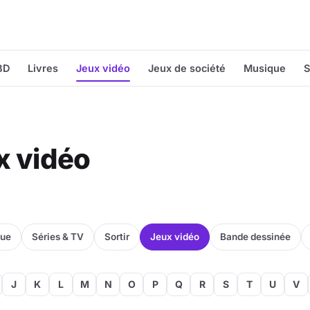
BD
Livres
Jeux vidéo
Jeux de société
Musique
S
ux vidéo
que
Séries & TV
Sortir
Jeux vidéo
Bande dessinée
J
K
L
M
N
O
P
Q
R
S
T
U
V