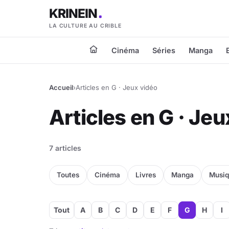
KRINEIN
LA CULTURE AU CRIBLE
Cinéma
Séries
Manga
Accueil
›
Articles en G · Jeux vidéo
Articles en G · Je
7 articles
Toutes
Cinéma
Livres
Manga
Musi
Tout
A
B
C
D
E
F
G
H
I