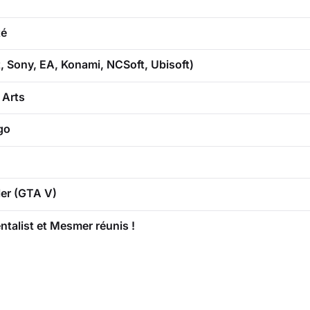
té
 Sony, EA, Konami, NCSoft, Ubisoft)
 Arts
go
ler (GTA V)
ntalist et Mesmer réunis !