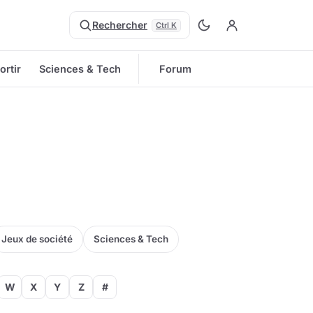
Rechercher
Ctrl K
ortir
Sciences & Tech
Forum
Jeux de société
Sciences & Tech
W
X
Y
Z
#