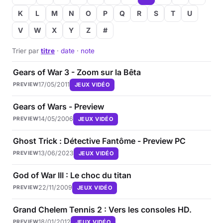
K
L
M
N
O
P
Q
R
S
T
U
V
W
X
Y
Z
#
Trier par
titre
·
date
·
note
Gears of War 3 - Zoom sur la Bêta
17/05/2011
JEUX VIDÉO
PREVIEW
Gears of Wars - Preview
14/05/2006
JEUX VIDÉO
PREVIEW
Ghost Trick : Détective Fantôme - Preview PC
13/06/2023
JEUX VIDÉO
PREVIEW
God of War III : Le choc du titan
22/11/2009
JEUX VIDÉO
PREVIEW
Grand Chelem Tennis 2 : Vers les consoles HD.
18/01/2012
JEUX VIDÉO
PREVIEW