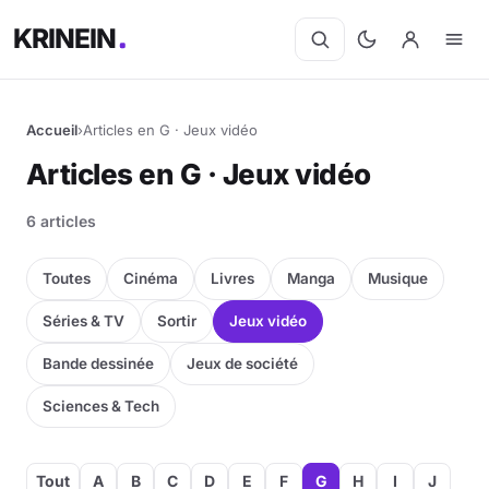
KRINEIN
Accueil
›
Articles en G · Jeux vidéo
Articles en G · Jeux vidéo
6 articles
Toutes
Cinéma
Livres
Manga
Musique
Séries & TV
Sortir
Jeux vidéo
Bande dessinée
Jeux de société
Sciences & Tech
Tout
A
B
C
D
E
F
G
H
I
J