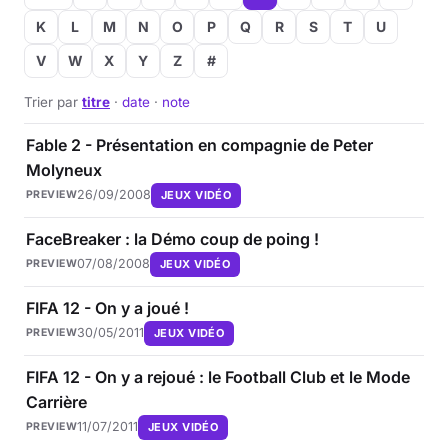
K
L
M
N
O
P
Q
R
S
T
U
V
W
X
Y
Z
#
Trier par
titre
·
date
·
note
Fable 2 - Présentation en compagnie de Peter
Molyneux
26/09/2008
JEUX VIDÉO
PREVIEW
FaceBreaker : la Démo coup de poing !
07/08/2008
JEUX VIDÉO
PREVIEW
FIFA 12 - On y a joué !
30/05/2011
JEUX VIDÉO
PREVIEW
FIFA 12 - On y a rejoué : le Football Club et le Mode
Carrière
11/07/2011
JEUX VIDÉO
PREVIEW