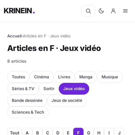
KRINEIN
Accueil
›
Articles en F · Jeux vidéo
Articles en F · Jeux vidéo
8 articles
Toutes
Cinéma
Livres
Manga
Musique
Séries & TV
Sortir
Jeux vidéo
Bande dessinée
Jeux de société
Sciences & Tech
Tout
A
B
C
D
E
F
G
H
I
J