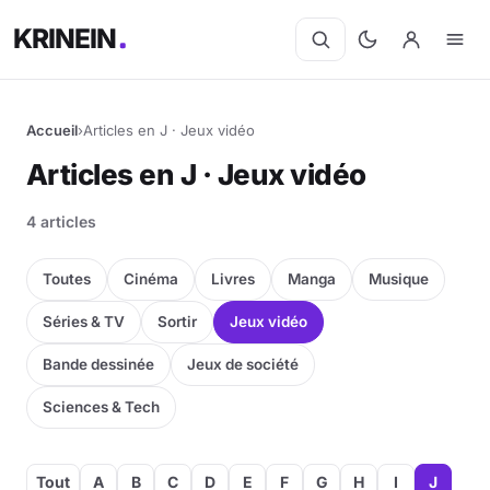
KRINEIN
Accueil
›
Articles en J · Jeux vidéo
Cinéma
Articles en J · Jeux vidéo
Séries
4 articles
Manga
Toutes
Cinéma
Livres
Manga
Musique
BD
Séries & TV
Sortir
Jeux vidéo
Bande dessinée
Jeux de société
Livres
Sciences & Tech
Jeux vidéo
Jeux de société
Tout
A
B
C
D
E
F
G
H
I
J