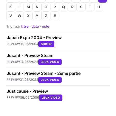
K
L
M
N
O
P
Q
R
S
T
U
Musique
V
W
X
Y
Z
#
Sortir
Trier par
titre
·
date
·
note
Sciences & Tech
Japan Expo 2004 - Preview
16/06/2004
SORTIR
PREVIEW
Forum
Jusant - Preview Steam
14/06/2023
JEUX VIDÉO
PREVIEW
Jusant - Preview Steam - 2ème partie
31/08/2023
JEUX VIDÉO
PREVIEW
Just cause - Preview
06/09/2006
JEUX VIDÉO
PREVIEW