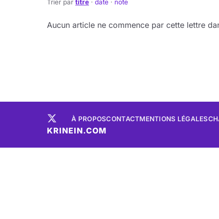
Trier par
titre
·
date
·
note
Aucun article ne commence par cette lettre dan
À PROPOS
CONTACT
MENTIONS LÉGALES
CH
KRINEIN.COM