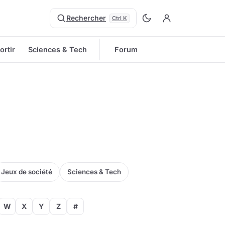
Rechercher
Ctrl K
ortir
Sciences & Tech
Forum
Jeux de société
Sciences & Tech
W
X
Y
Z
#