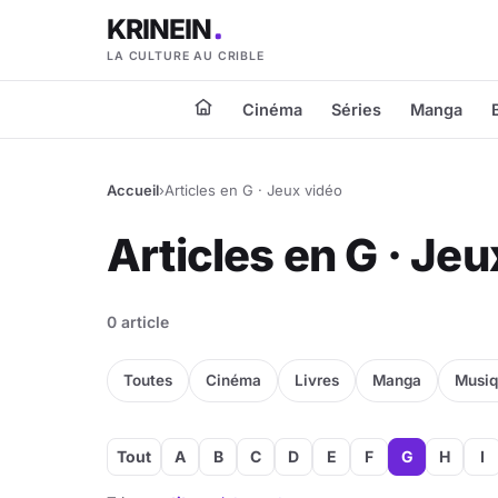
KRINEIN
LA CULTURE AU CRIBLE
Cinéma
Séries
Manga
Accueil
›
Articles en G · Jeux vidéo
Articles en G · Je
0 article
Toutes
Cinéma
Livres
Manga
Musi
Tout
A
B
C
D
E
F
G
H
I