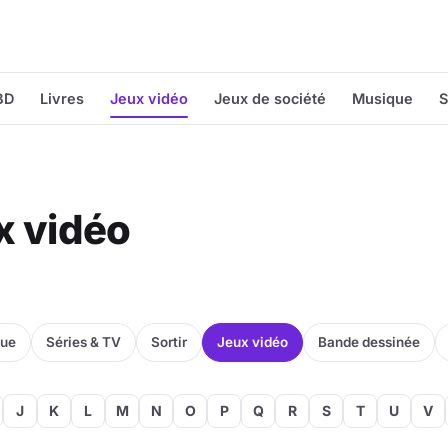
BD
Livres
Jeux vidéo
Jeux de société
Musique
S
ux vidéo
que
Séries & TV
Sortir
Jeux vidéo
Bande dessinée
J
K
L
M
N
O
P
Q
R
S
T
U
V