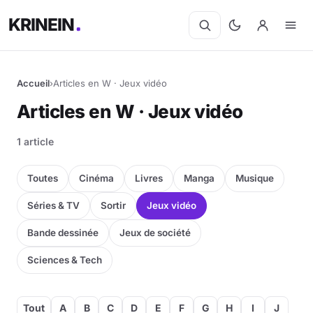
KRINEIN
Accueil
›
Articles en W · Jeux vidéo
Articles en W · Jeux vidéo
1 article
Toutes
Cinéma
Livres
Manga
Musique
Séries & TV
Sortir
Jeux vidéo
Bande dessinée
Jeux de société
Sciences & Tech
Tout
A
B
C
D
E
F
G
H
I
J