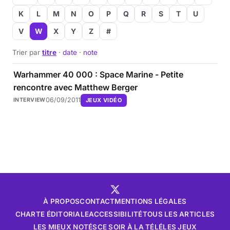
K
L
M
N
O
P
Q
R
S
T
U
V
W
X
Y
Z
#
Trier par
titre
·
date
·
note
Warhammer 40 000 : Space Marine - Petite
rencontre avec Matthew Berger
06/09/2011
JEUX VIDÉO
INTERVIEW
À PROPOS
CONTACT
MENTIONS LÉGALES
CHARTE ÉDITORIALE
ACCESSIBILITÉ
TOUS LES ARTICLES
LES MIEUX NOTÉS
CE SOIR À LA TÉLÉ
LES JEUX