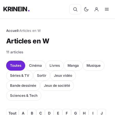
KRINEIN
Accueil
›
Articles en W
Articles en W
11 articles
Toutes
Cinéma
Livres
Manga
Musique
Séries & TV
Sortir
Jeux vidéo
Bande dessinée
Jeux de société
Sciences & Tech
Tout
A
B
C
D
E
F
G
H
I
J