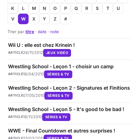
K
L
M
N
O
P
Q
R
S
T
U
V
W
X
Y
Z
#
Trier par
titre
·
date
·
note
Wii U : elle est chez Krinein !
26/11/2012
JEUX VIDÉO
ARTICLE
Wrestling School - Leçon 1 - choisir un camp
16/04/2010
SÉRIES & TV
ARTICLE
Wrestling School - Leçon 2 - Signatures et Finitions
07/05/2010
SÉRIES & TV
ARTICLE
Wrestling School - Leçon 5 - It's good to be bad !
18/11/2010
SÉRIES & TV
ARTICLE
WWE - Final Countdown et autres surprises !
25/03/2011
SÉRIES & TV
ARTICLE