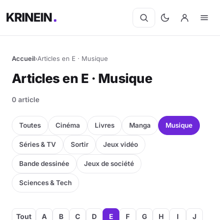
KRINEIN
Accueil
›
Articles en E · Musique
Cinéma
Articles en E · Musique
Séries
0 article
Manga
Toutes
Cinéma
Livres
Manga
Musique
BD
Séries & TV
Sortir
Jeux vidéo
Bande dessinée
Jeux de société
Livres
Sciences & Tech
Jeux vidéo
Jeux de société
Tout
A
B
C
D
E
F
G
H
I
J