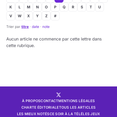
K
L
M
N
O
P
Q
R
S
T
U
Musique
V
W
X
Y
Z
#
Sortir
Trier par
titre
·
date
·
note
Sciences & Tech
Aucun article ne commence par cette lettre dans
cette rubrique.
Forum
À PROPOS
CONTACT
MENTIONS LÉGALES
CHARTE ÉDITORIALE
TOUS LES ARTICLES
LES MIEUX NOTÉS
CE SOIR À LA TÉLÉ
LES JEUX