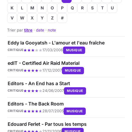
K
L
M
N
O
P
Q
R
S
T
U
V
W
X
Y
Z
#
Trier par
titre
·
date
·
note
Eddy la Gooyatsh - L'amour et l'eau fraîche
17/03/2006
MUSIQUE
CRITIQUE
edIT - Certified Air Raid Material
17/12/2007
MUSIQUE
CRITIQUE
Editors - An End has a Start
24/06/2007
MUSIQUE
CRITIQUE
Editors - The Back Room
28/07/2005
MUSIQUE
CRITIQUE
Edouard Ferlet - Par tous les temps
21/11/2006
MUSIQUE
CRITIQUE