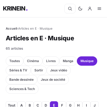
KRINEIN
Accueil
›
Articles en E · Musique
Articles en E · Musique
65 articles
Toutes
Cinéma
Livres
Manga
Musique
Séries & TV
Sortir
Jeux vidéo
Bande dessinée
Jeux de société
Sciences & Tech
Tout
A
B
C
D
E
F
G
H
I
J