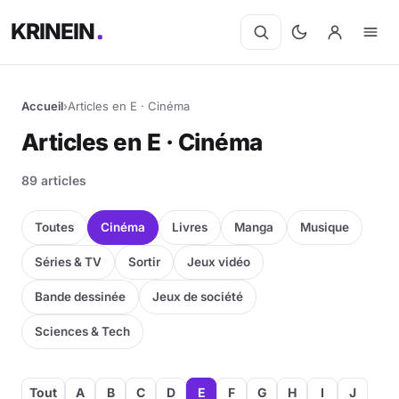
KRINEIN
Accueil
›
Articles en E · Cinéma
Articles en E · Cinéma
89 articles
Toutes
Cinéma
Livres
Manga
Musique
Séries & TV
Sortir
Jeux vidéo
Bande dessinée
Jeux de société
Sciences & Tech
Tout
A
B
C
D
E
F
G
H
I
J