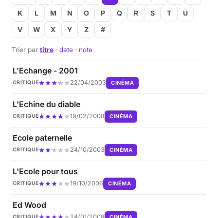
K
L
M
N
O
P
Q
R
S
T
U
V
W
X
Y
Z
#
Trier par
titre
·
date
·
note
L'Echange - 2001
22/04/2003
CINÉMA
CRITIQUE
L'Echine du diable
19/02/2008
CINÉMA
CRITIQUE
Ecole paternelle
24/10/2003
CINÉMA
CRITIQUE
L'Ecole pour tous
19/10/2006
CINÉMA
CRITIQUE
Ed Wood
24/01/2008
CINÉMA
CRITIQUE