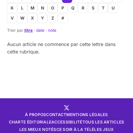
K
L
M
N
O
P
Q
R
S
T
U
V
W
X
Y
Z
#
Trier par
titre
·
date
·
note
Aucun article ne commence par cette lettre dans
cette rubrique.
À PROPOS
CONTACT
MENTIONS LÉGALES
CHARTE ÉDITORIALE
ACCESSIBILITÉ
TOUS LES ARTICLES
LES MIEUX NOTÉS
CE SOIR À LA TÉLÉ
LES JEUX