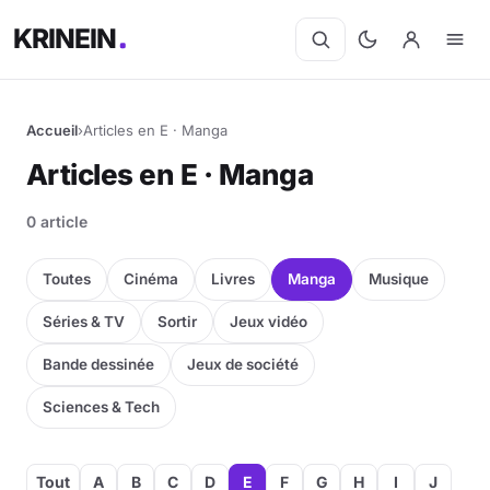
KRINEIN
Accueil
›
Articles en E · Manga
Articles en E · Manga
0 article
Toutes
Cinéma
Livres
Manga
Musique
Séries & TV
Sortir
Jeux vidéo
Bande dessinée
Jeux de société
Sciences & Tech
Tout
A
B
C
D
E
F
G
H
I
J