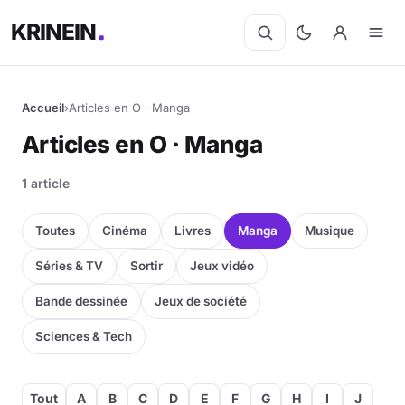
KRINEIN
Accueil
›
Articles en O · Manga
Articles en O · Manga
1 article
Toutes
Cinéma
Livres
Manga
Musique
Séries & TV
Sortir
Jeux vidéo
Bande dessinée
Jeux de société
Sciences & Tech
Tout
A
B
C
D
E
F
G
H
I
J