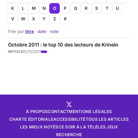
K
L
M
N
O
P
Q
R
S
T
U
V
W
X
Y
Z
#
Trier par
titre
·
date
·
note
Octobre 2011 : le top 10 des lecteurs de Krinein
01/11/2011
ARTICLE
À PROPOS
CONTACT
MENTIONS LÉGALES
CHARTE ÉDITORIALE
ACCESSIBILITÉ
TOUS LES ARTICLES
LES MIEUX NOTÉS
CE SOIR À LA TÉLÉ
LES JEUX
RECHERCHE