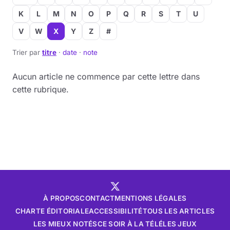
K
L
M
N
O
P
Q
R
S
T
U
V
W
X
Y
Z
#
Trier par
titre
·
date
·
note
Aucun article ne commence par cette lettre dans
cette rubrique.
À PROPOS
CONTACT
MENTIONS LÉGALES
CHARTE ÉDITORIALE
ACCESSIBILITÉ
TOUS LES ARTICLES
LES MIEUX NOTÉS
CE SOIR À LA TÉLÉ
LES JEUX