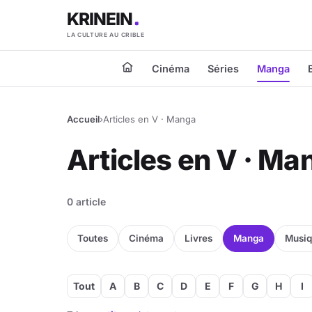
KRINEIN
LA CULTURE AU CRIBLE
Cinéma
Séries
Manga
Accueil
›
Articles en V · Manga
Articles en V · Ma
0 article
Toutes
Cinéma
Livres
Manga
Musi
Tout
A
B
C
D
E
F
G
H
I