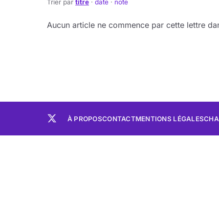
Trier par
titre
·
date
·
note
Aucun article ne commence par cette lettre dan
À PROPOS
CONTACT
MENTIONS LÉGALES
CHA