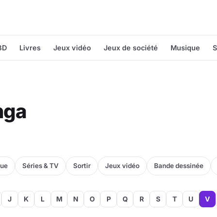
BD
Livres
Jeux vidéo
Jeux de société
Musique
S
nga
que
Séries & TV
Sortir
Jeux vidéo
Bande dessinée
J
K
L
M
N
O
P
Q
R
S
T
U
V