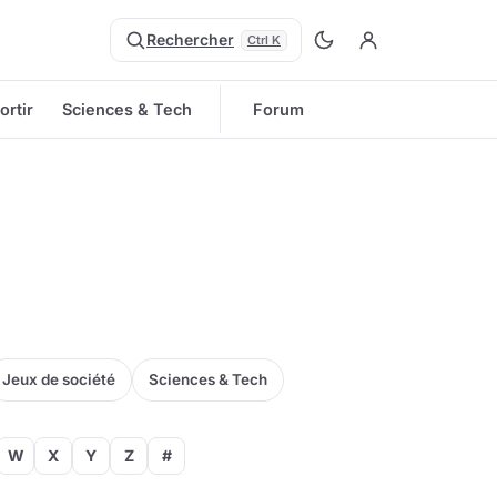
Rechercher
Ctrl K
ortir
Sciences & Tech
Forum
Jeux de société
Sciences & Tech
W
X
Y
Z
#