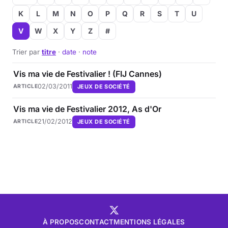
K
L
M
N
O
P
Q
R
S
T
U
V
W
X
Y
Z
#
Trier par
titre
·
date
·
note
Vis ma vie de Festivalier ! (FIJ Cannes)
02/03/2011
JEUX DE SOCIÉTÉ
ARTICLE
Vis ma vie de Festivalier 2012, As d'Or
21/02/2012
JEUX DE SOCIÉTÉ
ARTICLE
À PROPOS
CONTACT
MENTIONS LÉGALES