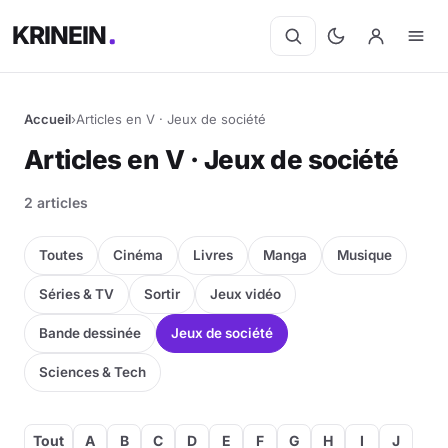
KRINEIN
Accueil
›
Articles en V · Jeux de société
Articles en V · Jeux de société
2 articles
Toutes
Cinéma
Livres
Manga
Musique
Séries & TV
Sortir
Jeux vidéo
Bande dessinée
Jeux de société
Sciences & Tech
Tout
A
B
C
D
E
F
G
H
I
J