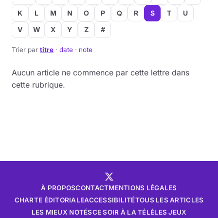
K
L
M
N
O
P
Q
R
S
T
U
V
W
X
Y
Z
#
Trier par
titre
·
date
·
note
Aucun article ne commence par cette lettre dans
cette rubrique.
À PROPOS
CONTACT
MENTIONS LÉGALES
CHARTE ÉDITORIALE
ACCESSIBILITÉ
TOUS LES ARTICLES
LES MIEUX NOTÉS
CE SOIR À LA TÉLÉ
LES JEUX