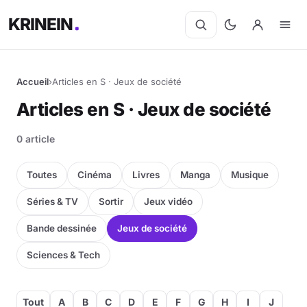
KRINEIN
Accueil
›
Articles en S · Jeux de société
Articles en S · Jeux de société
0 article
Toutes
Cinéma
Livres
Manga
Musique
Séries & TV
Sortir
Jeux vidéo
Bande dessinée
Jeux de société
Sciences & Tech
Tout
A
B
C
D
E
F
G
H
I
J