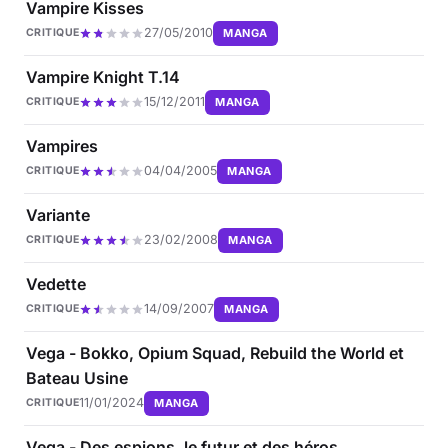
Vampire Kisses
27/05/2010
MANGA
CRITIQUE
Vampire Knight T.14
15/12/2011
MANGA
CRITIQUE
Vampires
04/04/2005
MANGA
CRITIQUE
Variante
23/02/2008
MANGA
CRITIQUE
Vedette
14/09/2007
MANGA
CRITIQUE
Vega - Bokko, Opium Squad, Rebuild the World et
Bateau Usine
11/01/2024
MANGA
CRITIQUE
Vega - Des espions, le futur et des héros