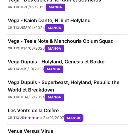
20/09/2023
MANGA
CRITIQUE
Vega - Kaioh Dante, N°6 et Holyland
13/04/2024
MANGA
CRITIQUE
Vega - Tesla Note & Manchouria Opium Squad
14/03/2023
MANGA
CRITIQUE
Vega Dupuis - Holyland, Genesis et Bokko
19/10/2023
MANGA
CRITIQUE
Vega Dupuis - Superbeast, Holyland, Rebuild the
World et Breakdown
04/12/2024
MANGA
CRITIQUE
Les Vents de la Colère
24/01/2007
MANGA
CRITIQUE
Venus Versus Virus