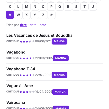
K
L
M
N
O
P
Q
R
S
T
U
V
W
X
Y
Z
#
Trier par
titre
·
date
·
note
Les Vacances de Jésus et Bouddha
08/06/2011
MANGA
CRITIQUE
Vagabond
22/03/2005
MANGA
CRITIQUE
Vagabond T.34
22/01/2013
MANGA
CRITIQUE
Vague à l'Ame
19/04/2006
MANGA
CRITIQUE
Vairocana
24/06/2009
MANGA
CRITIQUE