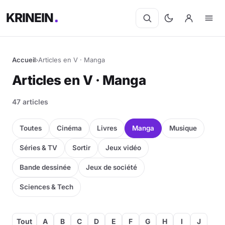
KRINEIN
Accueil
›
Articles en V · Manga
Articles en V · Manga
47 articles
Toutes
Cinéma
Livres
Manga
Musique
Séries & TV
Sortir
Jeux vidéo
Bande dessinée
Jeux de société
Sciences & Tech
Tout
A
B
C
D
E
F
G
H
I
J