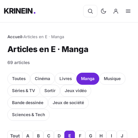
KRINEIN
Accueil
›
Articles en E · Manga
Articles en E · Manga
69 articles
Toutes
Cinéma
Livres
Manga
Musique
Séries & TV
Sortir
Jeux vidéo
Bande dessinée
Jeux de société
Sciences & Tech
Tout
A
B
C
D
E
F
G
H
I
J