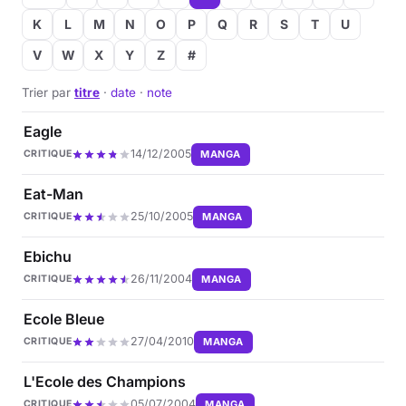
K
L
M
N
O
P
Q
R
S
T
U
V
W
X
Y
Z
#
Trier par
titre
·
date
·
note
Eagle
14/12/2005
MANGA
CRITIQUE
Eat-Man
25/10/2005
MANGA
CRITIQUE
Ebichu
26/11/2004
MANGA
CRITIQUE
Ecole Bleue
27/04/2010
MANGA
CRITIQUE
L'Ecole des Champions
05/07/2004
MANGA
CRITIQUE