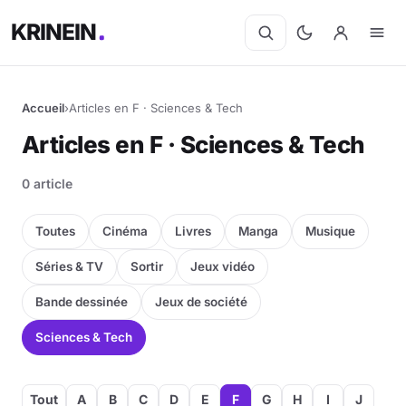
KRINEIN
Accueil
›
Articles en F · Sciences & Tech
Cinéma
Articles en F · Sciences & Tech
Séries
0 article
Manga
Toutes
Cinéma
Livres
Manga
Musique
BD
Séries & TV
Sortir
Jeux vidéo
Bande dessinée
Jeux de société
Livres
Sciences & Tech
Jeux vidéo
Jeux de société
Tout
A
B
C
D
E
F
G
H
I
J