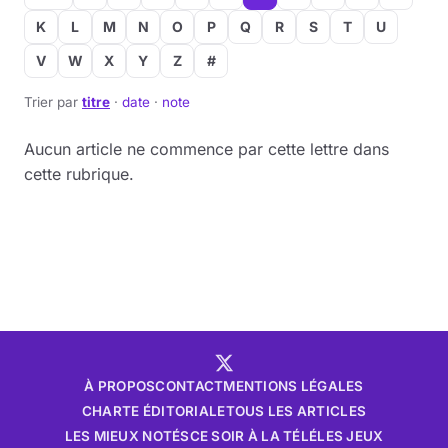
K
L
M
N
O
P
Q
R
S
T
U
Musique
V
W
X
Y
Z
#
Sortir
Trier par
titre
·
date
·
note
Sciences & Tech
Aucun article ne commence par cette lettre dans
cette rubrique.
Forum
À PROPOS
CONTACT
MENTIONS LÉGALES
CHARTE ÉDITORIALE
TOUS LES ARTICLES
LES MIEUX NOTÉS
CE SOIR À LA TÉLÉ
LES JEUX