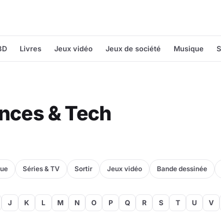
BD
Livres
Jeux vidéo
Jeux de société
Musique
S
iences & Tech
que
Séries & TV
Sortir
Jeux vidéo
Bande dessinée
J
K
L
M
N
O
P
Q
R
S
T
U
V