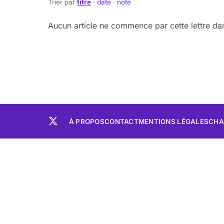
Trier par
titre
·
date
·
note
Aucun article ne commence par cette lettre dan
À PROPOS
CONTACT
MENTIONS LÉGALES
CHA