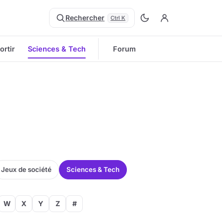
Rechercher
Ctrl K
ortir
Sciences & Tech
Forum
Jeux de société
Sciences & Tech
W
X
Y
Z
#