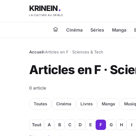
KRINEIN
LA CULTURE AU CRIBLE
Cinéma
Séries
Manga
Accueil
›
Articles en F · Sciences & Tech
Articles en F · Sc
0 article
Toutes
Cinéma
Livres
Manga
Musi
Tout
A
B
C
D
E
F
G
H
I