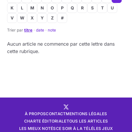
K
L
M
N
O
P
Q
R
S
T
U
Musique
V
W
X
Y
Z
#
Sortir
Trier par
titre
·
date
·
note
Sciences & Tech
Aucun article ne commence par cette lettre dans
cette rubrique.
Forum
À PROPOS
CONTACT
MENTIONS LÉGALES
CHARTE ÉDITORIALE
TOUS LES ARTICLES
LES MIEUX NOTÉS
CE SOIR À LA TÉLÉ
LES JEUX