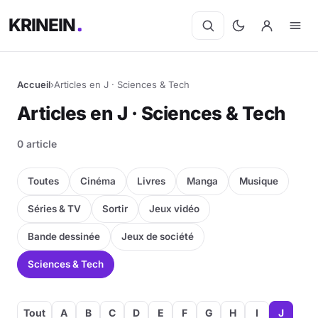
KRINEIN
Accueil
›
Articles en J · Sciences & Tech
Cinéma
Articles en J · Sciences & Tech
Séries
0 article
Manga
Toutes
Cinéma
Livres
Manga
Musique
BD
Séries & TV
Sortir
Jeux vidéo
Bande dessinée
Jeux de société
Livres
Sciences & Tech
Jeux vidéo
Jeux de société
Tout
A
B
C
D
E
F
G
H
I
J