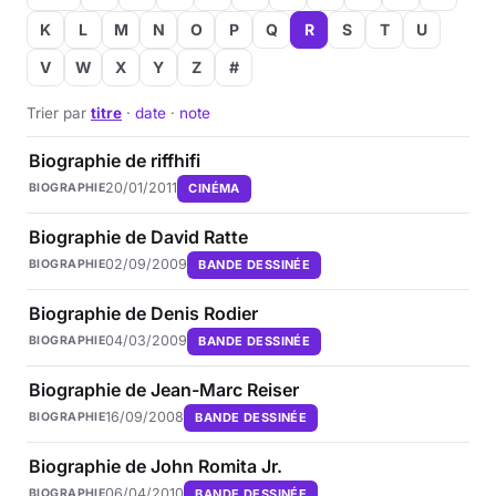
K
L
M
N
O
P
Q
R
S
T
U
V
W
X
Y
Z
#
Trier par
titre
·
date
·
note
Biographie de riffhifi
20/01/2011
CINÉMA
BIOGRAPHIE
Biographie de David Ratte
02/09/2009
BANDE DESSINÉE
BIOGRAPHIE
Biographie de Denis Rodier
04/03/2009
BANDE DESSINÉE
BIOGRAPHIE
Biographie de Jean-Marc Reiser
16/09/2008
BANDE DESSINÉE
BIOGRAPHIE
Biographie de John Romita Jr.
06/04/2010
BANDE DESSINÉE
BIOGRAPHIE