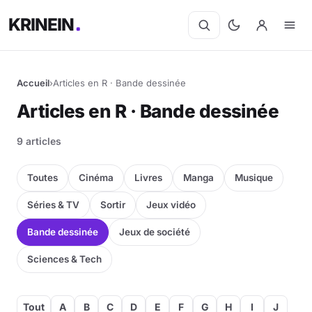
KRINEIN
Accueil
›
Articles en R · Bande dessinée
Articles en R · Bande dessinée
9 articles
Toutes
Cinéma
Livres
Manga
Musique
Séries & TV
Sortir
Jeux vidéo
Bande dessinée
Jeux de société
Sciences & Tech
Tout
A
B
C
D
E
F
G
H
I
J