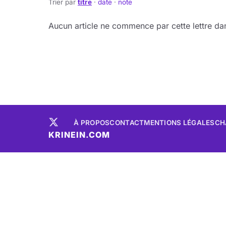
Trier par
titre
·
date
·
note
Aucun article ne commence par cette lettre dan
À PROPOS
CONTACT
MENTIONS LÉGALES
CH
KRINEIN.COM