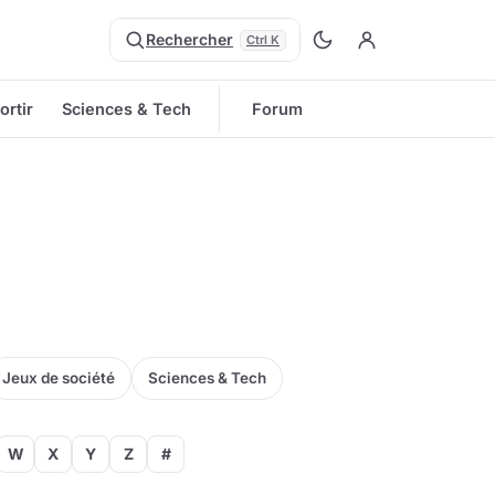
Rechercher
Ctrl K
ortir
Sciences & Tech
Forum
Jeux de société
Sciences & Tech
W
X
Y
Z
#