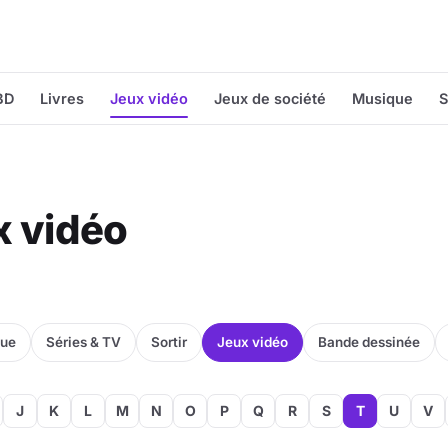
BD
Livres
Jeux vidéo
Jeux de société
Musique
S
x vidéo
que
Séries & TV
Sortir
Jeux vidéo
Bande dessinée
J
K
L
M
N
O
P
Q
R
S
T
U
V