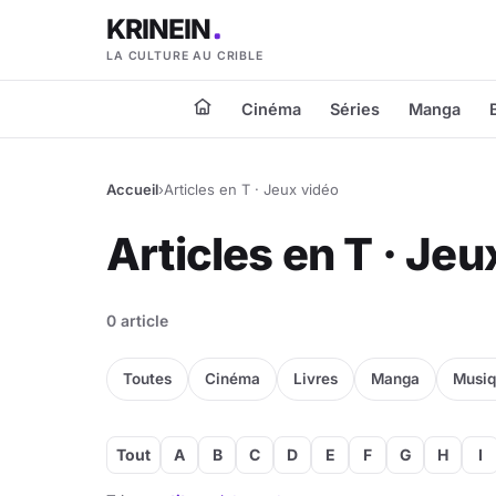
KRINEIN
LA CULTURE AU CRIBLE
Cinéma
Séries
Manga
Accueil
›
Articles en T · Jeux vidéo
Articles en T · Jeu
0 article
Toutes
Cinéma
Livres
Manga
Musi
Tout
A
B
C
D
E
F
G
H
I