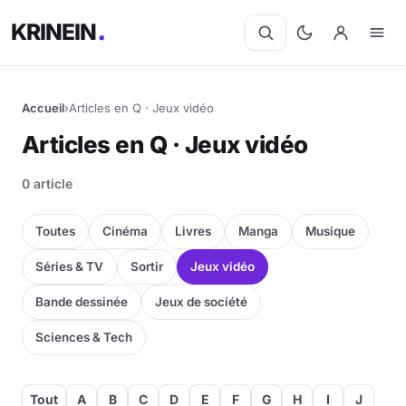
KRINEIN
Accueil
›
Articles en Q · Jeux vidéo
Articles en Q · Jeux vidéo
0 article
Toutes
Cinéma
Livres
Manga
Musique
Séries & TV
Sortir
Jeux vidéo
Bande dessinée
Jeux de société
Sciences & Tech
Tout
A
B
C
D
E
F
G
H
I
J