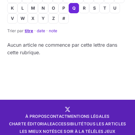
K
L
M
N
O
P
Q
R
S
T
U
V
W
X
Y
Z
#
Trier par
titre
·
date
·
note
Aucun article ne commence par cette lettre dans
cette rubrique.
À PROPOS
CONTACT
MENTIONS LÉGALES
CHARTE ÉDITORIALE
ACCESSIBILITÉ
TOUS LES ARTICLES
LES MIEUX NOTÉS
CE SOIR À LA TÉLÉ
LES JEUX