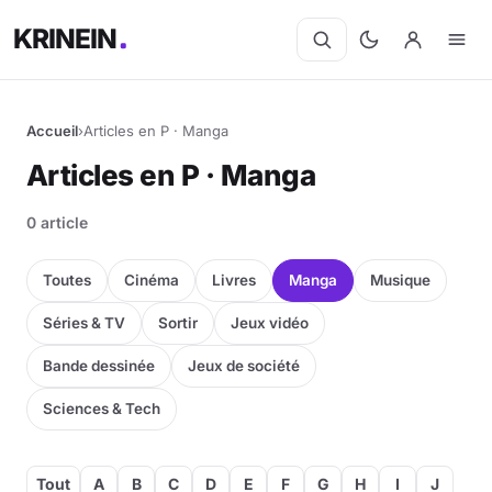
KRINEIN
Accueil
›
Articles en P · Manga
Articles en P · Manga
0 article
Toutes
Cinéma
Livres
Manga
Musique
Séries & TV
Sortir
Jeux vidéo
Bande dessinée
Jeux de société
Sciences & Tech
Tout
A
B
C
D
E
F
G
H
I
J