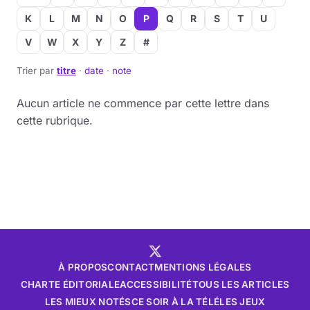
K
L
M
N
O
P
Q
R
S
T
U
V
W
X
Y
Z
#
Trier par
titre
·
date
·
note
Aucun article ne commence par cette lettre dans
cette rubrique.
À PROPOS
CONTACT
MENTIONS LÉGALES
CHARTE ÉDITORIALE
ACCESSIBILITÉ
TOUS LES ARTICLES
LES MIEUX NOTÉS
CE SOIR À LA TÉLÉ
LES JEUX