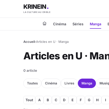
KRINEIN
LA CULTURE AU CRIBLE
Cinéma
Séries
Manga
Accueil
›
Articles en U · Manga
Articles en U · Ma
0 article
Toutes
Cinéma
Livres
Manga
Musi
Tout
A
B
C
D
E
F
G
H
I