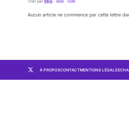
Trier par
titre
·
date
·
note
Aucun article ne commence par cette lettre dan
À PROPOS
CONTACT
MENTIONS LÉGALES
CHA