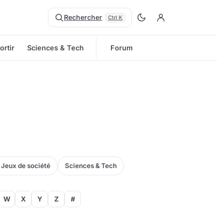
Rechercher
Ctrl K
ortir
Sciences & Tech
Forum
Jeux de société
Sciences & Tech
W
X
Y
Z
#