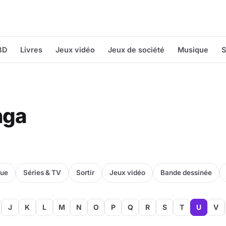
BD
Livres
Jeux vidéo
Jeux de société
Musique
S
nga
que
Séries & TV
Sortir
Jeux vidéo
Bande dessinée
J
K
L
M
N
O
P
Q
R
S
T
U
V