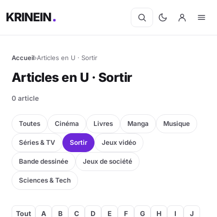
KRINEIN
Accueil
›
Articles en U · Sortir
Articles en U · Sortir
0 article
Toutes
Cinéma
Livres
Manga
Musique
Séries & TV
Sortir
Jeux vidéo
Bande dessinée
Jeux de société
Sciences & Tech
Tout
A
B
C
D
E
F
G
H
I
J