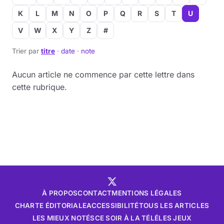
K
L
M
N
O
P
Q
R
S
T
U
V
W
X
Y
Z
#
Trier par
titre
·
date
·
note
Aucun article ne commence par cette lettre dans
cette rubrique.
À PROPOS
CONTACT
MENTIONS LÉGALES
CHARTE ÉDITORIALE
ACCESSIBILITÉ
TOUS LES ARTICLES
LES MIEUX NOTÉS
CE SOIR À LA TÉLÉ
LES JEUX