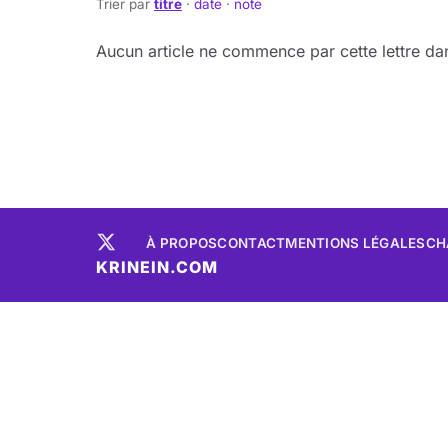
Trier par
titre
·
date
·
note
Aucun article ne commence par cette lettre dan
À PROPOS
CONTACT
MENTIONS LÉGALES
CH
KRINEIN.COM