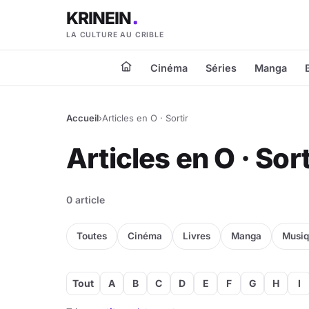
KRINEIN
LA CULTURE AU CRIBLE
Cinéma
Séries
Manga
Accueil
›
Articles en O · Sortir
Articles en O · Sort
0 article
Toutes
Cinéma
Livres
Manga
Musi
Tout
A
B
C
D
E
F
G
H
I