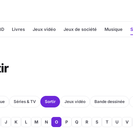
BD
Livres
Jeux vidéo
Jeux de société
Musique
S
ir
que
Séries & TV
Sortir
Jeux vidéo
Bande dessinée
J
K
L
M
N
O
P
Q
R
S
T
U
V