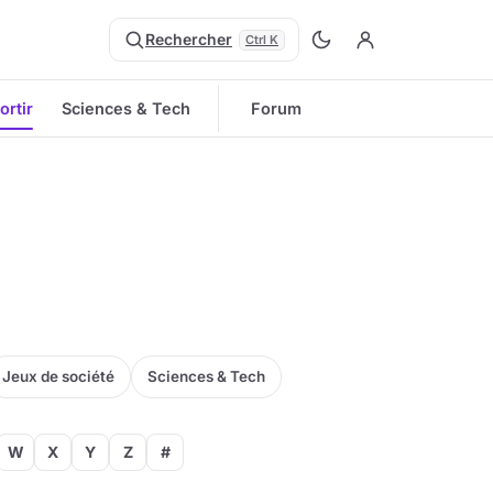
Rechercher
Ctrl K
ortir
Sciences & Tech
Forum
Jeux de société
Sciences & Tech
W
X
Y
Z
#