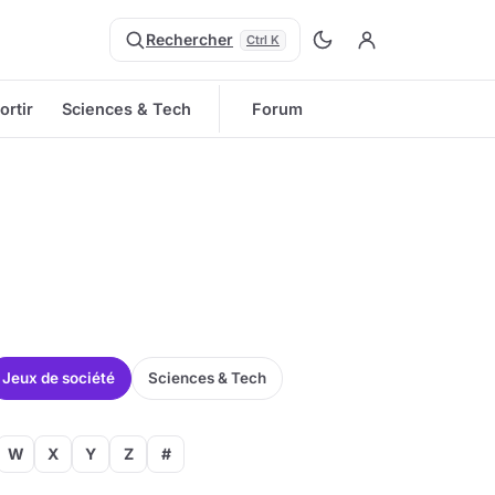
Rechercher
Ctrl K
ortir
Sciences & Tech
Forum
Jeux de société
Sciences & Tech
W
X
Y
Z
#