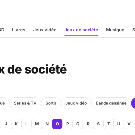
BD
Livres
Jeux vidéo
Jeux de société
Musique
S
x de société
que
Séries & TV
Sortir
Jeux vidéo
Bande dessinée
J
K
L
M
N
O
P
Q
R
S
T
U
V