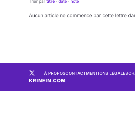
Trier par
titre
·
date
·
note
Aucun article ne commence par cette lettre dan
À PROPOS
CONTACT
MENTIONS LÉGALES
CH
KRINEIN.COM