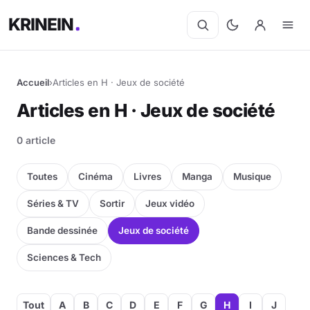
KRINEIN
Accueil
›
Articles en H · Jeux de société
Articles en H · Jeux de société
0 article
Toutes
Cinéma
Livres
Manga
Musique
Séries & TV
Sortir
Jeux vidéo
Bande dessinée
Jeux de société
Sciences & Tech
Tout
A
B
C
D
E
F
G
H
I
J