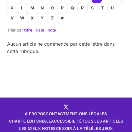
K
L
M
N
O
P
Q
R
S
T
U
V
W
X
Y
Z
#
Trier par
titre
·
date
·
note
Aucun article ne commence par cette lettre dans
cette rubrique.
À PROPOS
CONTACT
MENTIONS LÉGALES
CHARTE ÉDITORIALE
ACCESSIBILITÉ
TOUS LES ARTICLES
LES MIEUX NOTÉS
CE SOIR À LA TÉLÉ
LES JEUX