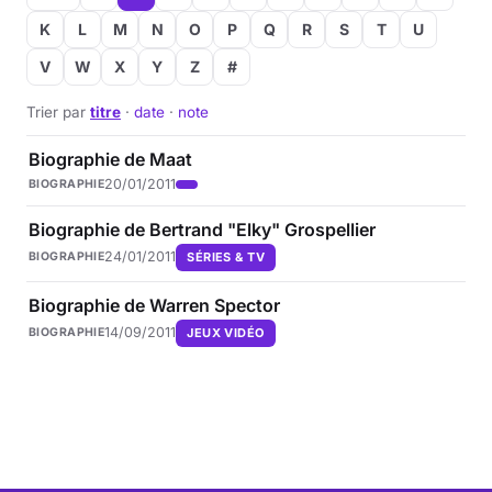
K
L
M
N
O
P
Q
R
S
T
U
V
W
X
Y
Z
#
Trier par
titre
·
date
·
note
Biographie de Maat
20/01/2011
BIOGRAPHIE
Biographie de Bertrand "Elky" Grospellier
24/01/2011
SÉRIES & TV
BIOGRAPHIE
Biographie de Warren Spector
14/09/2011
JEUX VIDÉO
BIOGRAPHIE