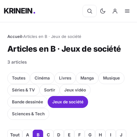
KRINEIN
Accueil
›
Articles en B · Jeux de société
Articles en B · Jeux de société
3 articles
Toutes
Cinéma
Livres
Manga
Musique
Séries & TV
Sortir
Jeux vidéo
Bande dessinée
Jeux de société
Sciences & Tech
Tout
A
B
C
D
E
F
G
H
I
J