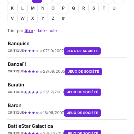
K
L
M
N
O
P
Q
R
S
T
U
V
W
X
Y
Z
#
Trier par
titre
·
date
·
note
Banquise
07/10/2007
JEUX DE SOCIÉTÉ
CRITIQUE
Banzaï !
28/09/2005
JEUX DE SOCIÉTÉ
CRITIQUE
Baratin
25/12/2003
JEUX DE SOCIÉTÉ
CRITIQUE
Baron
18/08/2007
JEUX DE SOCIÉTÉ
CRITIQUE
BattleStar Galactica
28/07/2010
JEUX DE SOCIÉTÉ
CRITIQUE