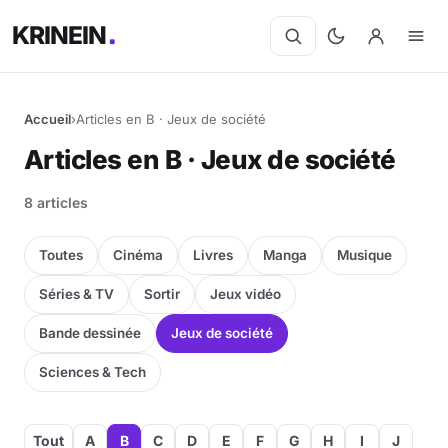
KRINEIN
Accueil
›
Articles en B · Jeux de société
Articles en B · Jeux de société
8 articles
Toutes
Cinéma
Livres
Manga
Musique
Séries & TV
Sortir
Jeux vidéo
Bande dessinée
Jeux de société
Sciences & Tech
Tout
A
B
C
D
E
F
G
H
I
J