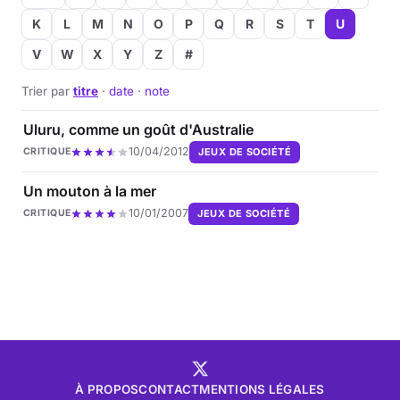
K
L
M
N
O
P
Q
R
S
T
U
V
W
X
Y
Z
#
Trier par
titre
·
date
·
note
Uluru, comme un goût d'Australie
10/04/2012
JEUX DE SOCIÉTÉ
CRITIQUE
Un mouton à la mer
10/01/2007
JEUX DE SOCIÉTÉ
CRITIQUE
À PROPOS
CONTACT
MENTIONS LÉGALES