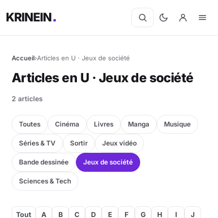
KRINEIN
Accueil
›
Articles en U · Jeux de société
Articles en U · Jeux de société
2 articles
Toutes
Cinéma
Livres
Manga
Musique
Séries & TV
Sortir
Jeux vidéo
Bande dessinée
Jeux de société
Sciences & Tech
Tout
A
B
C
D
E
F
G
H
I
J