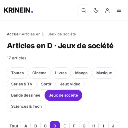
KRINEIN
Accueil
›
Articles en D · Jeux de société
Articles en D · Jeux de société
17 articles
Toutes
Cinéma
Livres
Manga
Musique
Séries & TV
Sortir
Jeux vidéo
Bande dessinée
Jeux de société
Sciences & Tech
Tout
A
B
C
D
E
F
G
H
I
J