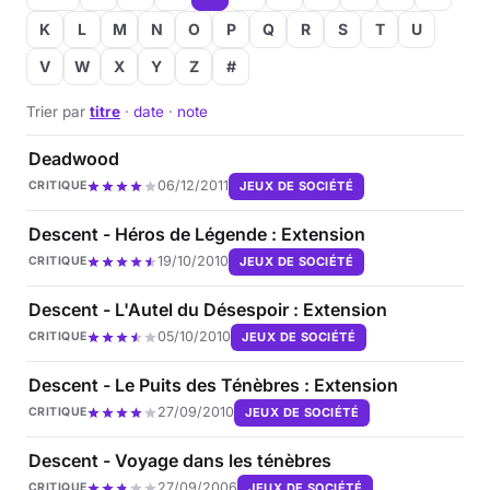
K
L
M
N
O
P
Q
R
S
T
U
V
W
X
Y
Z
#
Trier par
titre
·
date
·
note
Deadwood
06/12/2011
JEUX DE SOCIÉTÉ
CRITIQUE
Descent - Héros de Légende : Extension
19/10/2010
JEUX DE SOCIÉTÉ
CRITIQUE
Descent - L'Autel du Désespoir : Extension
05/10/2010
JEUX DE SOCIÉTÉ
CRITIQUE
Descent - Le Puits des Ténèbres : Extension
27/09/2010
JEUX DE SOCIÉTÉ
CRITIQUE
Descent - Voyage dans les ténèbres
27/09/2006
JEUX DE SOCIÉTÉ
CRITIQUE