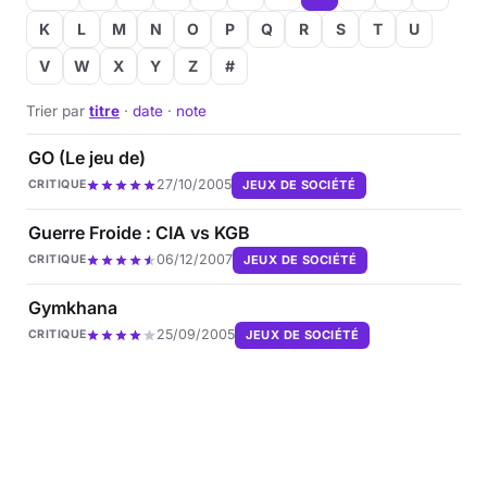
K
L
M
N
O
P
Q
R
S
T
U
V
W
X
Y
Z
#
Trier par
titre
·
date
·
note
GO (Le jeu de)
27/10/2005
JEUX DE SOCIÉTÉ
CRITIQUE
Guerre Froide : CIA vs KGB
06/12/2007
JEUX DE SOCIÉTÉ
CRITIQUE
Gymkhana
25/09/2005
JEUX DE SOCIÉTÉ
CRITIQUE