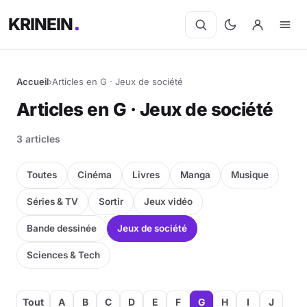
KRINEIN
Accueil
›
Articles en G · Jeux de société
Articles en G · Jeux de société
3 articles
Toutes
Cinéma
Livres
Manga
Musique
Séries & TV
Sortir
Jeux vidéo
Bande dessinée
Jeux de société
Sciences & Tech
Tout
A
B
C
D
E
F
G
H
I
J