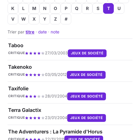
K
L
M
N
O
P
Q
R
S
T
U
V
W
X
Y
Z
#
Trier par
titre
·
date
·
note
Taboo
27/03/2003
JEUX DE SOCIÉTÉ
CRITIQUE
Takenoko
03/05/2012
JEUX DE SOCIÉTÉ
CRITIQUE
Taxifolie
28/01/2004
JEUX DE SOCIÉTÉ
CRITIQUE
Terra Galactix
23/01/2004
JEUX DE SOCIÉTÉ
CRITIQUE
The Adventurers : La Pyramide d'Horus
22/11/2011
JEUX DE SOCIÉTÉ
CRITIQUE