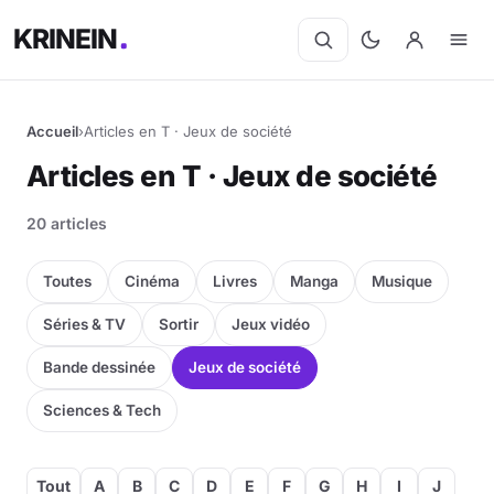
KRINEIN
Accueil
›
Articles en T · Jeux de société
Articles en T · Jeux de société
20 articles
Toutes
Cinéma
Livres
Manga
Musique
Séries & TV
Sortir
Jeux vidéo
Bande dessinée
Jeux de société
Sciences & Tech
Tout
A
B
C
D
E
F
G
H
I
J