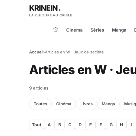
KRINEIN
LA CULTURE AU CRIBLE
Cinéma
Séries
Manga
Accueil
›
Articles en W · Jeux de société
Articles en W · Je
9 articles
Toutes
Cinéma
Livres
Manga
Musi
Tout
A
B
C
D
E
F
G
H
I