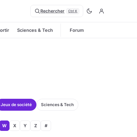
Rechercher
Ctrl K
ortir
Sciences & Tech
Forum
Jeux de société
Sciences & Tech
W
X
Y
Z
#