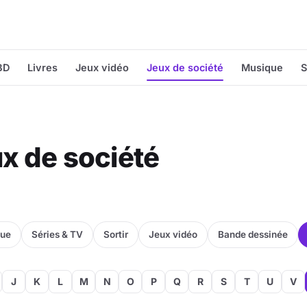
BD
Livres
Jeux vidéo
Jeux de société
Musique
S
ux de société
que
Séries & TV
Sortir
Jeux vidéo
Bande dessinée
J
K
L
M
N
O
P
Q
R
S
T
U
V