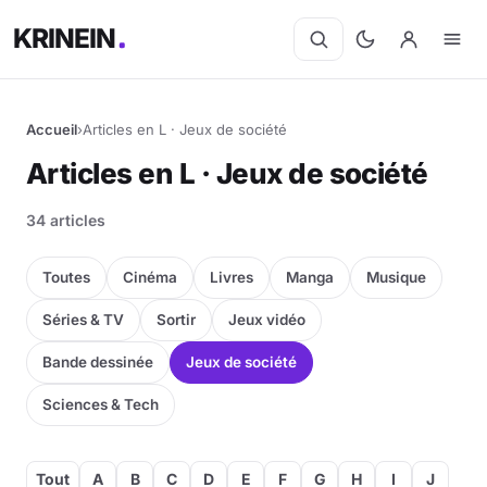
KRINEIN
Accueil
›
Articles en L · Jeux de société
Cinéma
Articles en L · Jeux de société
Séries
34 articles
Manga
Toutes
Cinéma
Livres
Manga
Musique
BD
Séries & TV
Sortir
Jeux vidéo
Bande dessinée
Jeux de société
Livres
Sciences & Tech
Jeux vidéo
Jeux de société
Tout
A
B
C
D
E
F
G
H
I
J