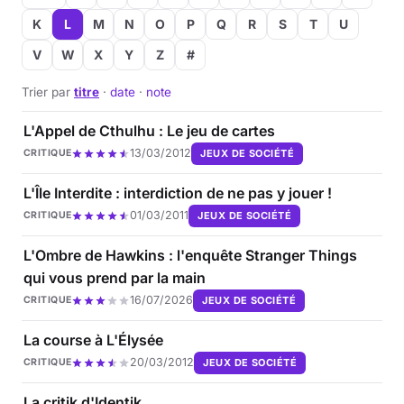
K
L
M
N
O
P
Q
R
S
T
U
Musique
V
W
X
Y
Z
#
Sortir
Trier par
titre
·
date
·
note
Sciences & Tech
L'Appel de Cthulhu : Le jeu de cartes
13/03/2012
JEUX DE SOCIÉTÉ
CRITIQUE
Forum
L'Île Interdite : interdiction de ne pas y jouer !
01/03/2011
JEUX DE SOCIÉTÉ
CRITIQUE
L'Ombre de Hawkins : l'enquête Stranger Things
qui vous prend par la main
16/07/2026
JEUX DE SOCIÉTÉ
CRITIQUE
La course à L'Élysée
20/03/2012
JEUX DE SOCIÉTÉ
CRITIQUE
La critik d'Identik