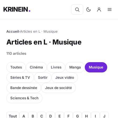
KRINEIN
Accueil
›
Articles en L · Musique
Cinéma
Articles en L · Musique
Séries
110 articles
Manga
Toutes
Cinéma
Livres
Manga
Musique
BD
Séries & TV
Sortir
Jeux vidéo
Bande dessinée
Jeux de société
Livres
Sciences & Tech
Jeux vidéo
Jeux de société
Tout
A
B
C
D
E
F
G
H
I
J