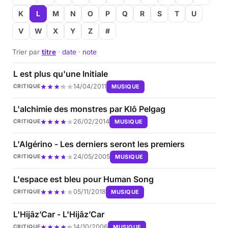
K
L
M
N
O
P
Q
R
S
T
U
Musique
V
W
X
Y
Z
#
Sortir
Trier par
titre
·
date
·
note
Sciences & Tech
L est plus qu'une Initiale
14/04/2011
MUSIQUE
CRITIQUE
Forum
L'alchimie des monstres par Klô Pelgag
26/02/2014
MUSIQUE
CRITIQUE
L'Algérino - Les derniers seront les premiers
24/05/2005
MUSIQUE
CRITIQUE
L'espace est bleu pour Human Song
05/11/2018
MUSIQUE
CRITIQUE
L'Hijâz’Car - L'Hijâz’Car
14/10/2006
MUSIQUE
CRITIQUE