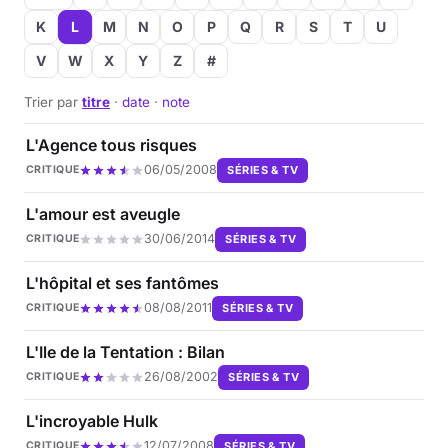
K
L
M
N
O
P
Q
R
S
T
U
V
W
X
Y
Z
#
Trier par
titre
·
date
·
note
L'Agence tous risques
06/05/2008
SÉRIES & TV
CRITIQUE
L'amour est aveugle
30/06/2014
SÉRIES & TV
CRITIQUE
L'hôpital et ses fantômes
08/08/2011
SÉRIES & TV
CRITIQUE
L'Ile de la Tentation : Bilan
26/08/2002
SÉRIES & TV
CRITIQUE
L'incroyable Hulk
12/07/2008
SÉRIES & TV
CRITIQUE