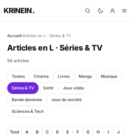
KRINEIN
Accueil
›
Articles en L · Séries & TV
Articles en L · Séries & TV
56 articles
Toutes
Cinéma
Livres
Manga
Musique
Séries & TV
Sortir
Jeux vidéo
Bande dessinée
Jeux de société
Sciences & Tech
Tout
A
B
C
D
E
F
G
H
I
J