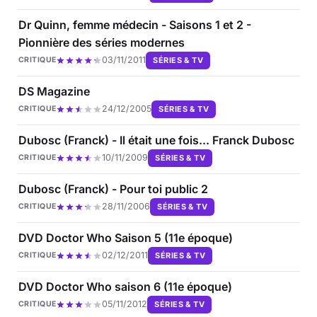
Dr Quinn, femme médecin - Saisons 1 et 2 -
Pionnière des séries modernes
03/11/2011
SÉRIES & TV
CRITIQUE
DS Magazine
24/12/2005
SÉRIES & TV
CRITIQUE
Dubosc (Franck) - Il était une fois... Franck Dubosc
10/11/2009
SÉRIES & TV
CRITIQUE
Dubosc (Franck) - Pour toi public 2
28/11/2006
SÉRIES & TV
CRITIQUE
DVD Doctor Who Saison 5 (11e époque)
02/12/2011
SÉRIES & TV
CRITIQUE
DVD Doctor Who saison 6 (11e époque)
05/11/2012
SÉRIES & TV
CRITIQUE