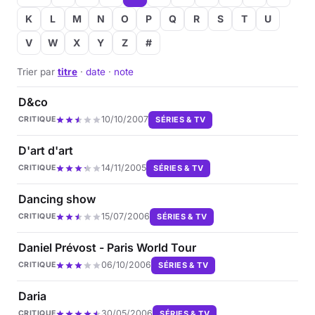
K
L
M
N
O
P
Q
R
S
T
U
V
W
X
Y
Z
#
Trier par
titre
·
date
·
note
D&co
10/10/2007
SÉRIES & TV
CRITIQUE
D'art d'art
14/11/2005
SÉRIES & TV
CRITIQUE
Dancing show
15/07/2006
SÉRIES & TV
CRITIQUE
Daniel Prévost - Paris World Tour
06/10/2006
SÉRIES & TV
CRITIQUE
Daria
30/05/2006
SÉRIES & TV
CRITIQUE