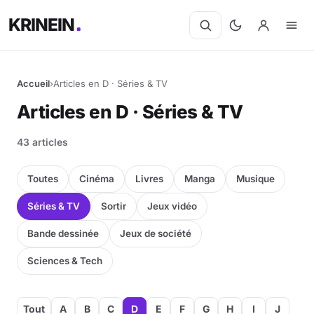
KRINEIN
Accueil
›
Articles en D · Séries & TV
Articles en D · Séries & TV
43 articles
Toutes
Cinéma
Livres
Manga
Musique
Séries & TV
Sortir
Jeux vidéo
Bande dessinée
Jeux de société
Sciences & Tech
Tout
A
B
C
D
E
F
G
H
I
J