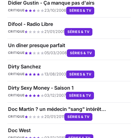
Didier Gustin - Ça manque pas d'airs
23/10/2006
SÉRIES & TV
CRITIQUE
Difool - Radio Libre
21/01/2001
SÉRIES & TV
CRITIQUE
Un dîner presque parfait
05/03/2008
SÉRIES & TV
CRITIQUE
Dirty Sanchez
13/08/2003
SÉRIES & TV
CRITIQUE
Dirty Sexy Money - Saison 1
03/12/2007
SÉRIES & TV
CRITIQUE
Doc Martin ? un médecin "sang" intérêt...
20/01/2011
SÉRIES & TV
CRITIQUE
Doc West
03/12/2010
SÉRIES & TV
CRITIQUE