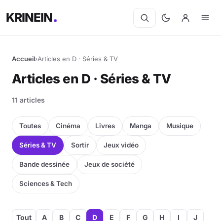
KRINEIN
Accueil
›
Articles en D · Séries & TV
Articles en D · Séries & TV
11 articles
Toutes
Cinéma
Livres
Manga
Musique
Séries & TV
Sortir
Jeux vidéo
Bande dessinée
Jeux de société
Sciences & Tech
Tout
A
B
C
D
E
F
G
H
I
J