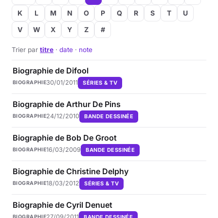
K
L
M
N
O
P
Q
R
S
T
U
V
W
X
Y
Z
#
Trier par
titre
·
date
·
note
Biographie de Difool
30/01/2011
SÉRIES & TV
BIOGRAPHIE
Biographie de Arthur De Pins
24/12/2010
BANDE DESSINÉE
BIOGRAPHIE
Biographie de Bob De Groot
16/03/2009
BANDE DESSINÉE
BIOGRAPHIE
Biographie de Christine Delphy
18/03/2012
SÉRIES & TV
BIOGRAPHIE
Biographie de Cyril Denuet
27/09/2011
BANDE DESSINÉE
BIOGRAPHIE