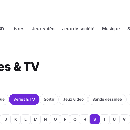
BD
Livres
Jeux vidéo
Jeux de société
Musique
S
ies & TV
que
Séries & TV
Sortir
Jeux vidéo
Bande dessinée
J
K
L
M
N
O
P
Q
R
S
T
U
V