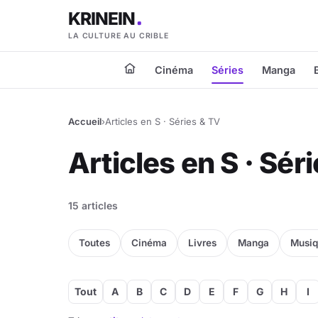
KRINEIN
LA CULTURE AU CRIBLE
Cinéma
Séries
Manga
Accueil
›
Articles en S · Séries & TV
Articles en S · Sér
15 articles
Toutes
Cinéma
Livres
Manga
Musi
Tout
A
B
C
D
E
F
G
H
I