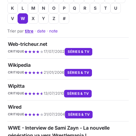
K
L
M
N
O
P
Q
R
S
T
U
Musique
V
W
X
Y
Z
#
Sortir
Trier par
titre
·
date
·
note
Sciences & Tech
Web-tricheur.net
17/07/2002
SÉRIES & TV
CRITIQUE
Forum
Wikipedia
21/01/2006
SÉRIES & TV
CRITIQUE
Wipitta
13/07/2010
SÉRIES & TV
CRITIQUE
Wired
31/07/2004
SÉRIES & TV
CRITIQUE
WWE - Interview de Sami Zayn - La nouvelle
génération va vers Wrestlemania !