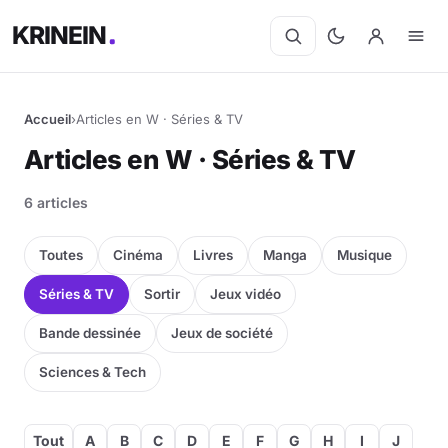
KRINEIN
Accueil
›
Articles en W · Séries & TV
Cinéma
Articles en W · Séries & TV
Séries
6 articles
Manga
Toutes
Cinéma
Livres
Manga
Musique
BD
Séries & TV
Sortir
Jeux vidéo
Bande dessinée
Jeux de société
Livres
Sciences & Tech
Jeux vidéo
Jeux de société
Tout
A
B
C
D
E
F
G
H
I
J