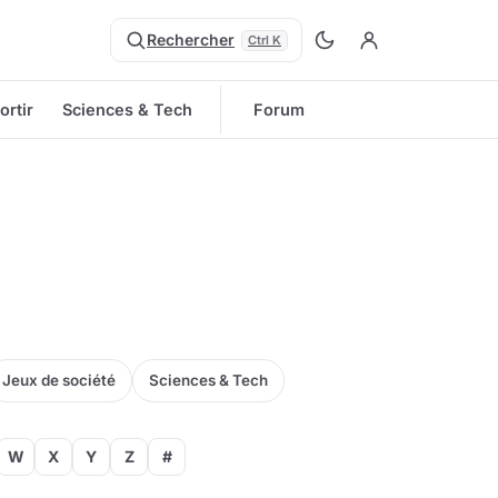
Rechercher
Ctrl K
ortir
Sciences & Tech
Forum
Jeux de société
Sciences & Tech
W
X
Y
Z
#