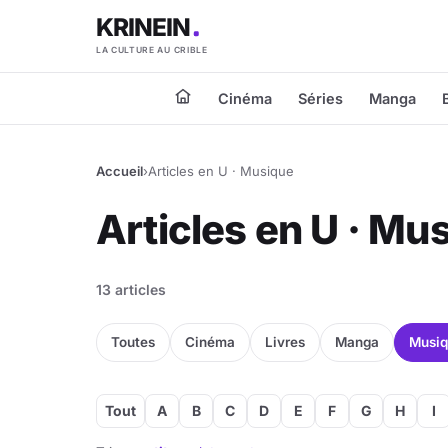
KRINEIN
LA CULTURE AU CRIBLE
Cinéma
Séries
Manga
Accueil
›
Articles en U · Musique
Articles en U · Mu
13 articles
Toutes
Cinéma
Livres
Manga
Musi
Tout
A
B
C
D
E
F
G
H
I