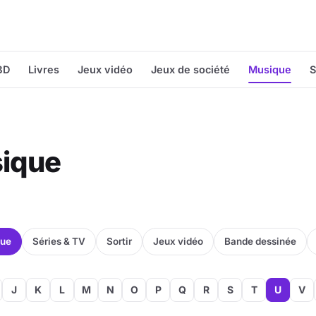
BD
Livres
Jeux vidéo
Jeux de société
Musique
S
sique
que
Séries & TV
Sortir
Jeux vidéo
Bande dessinée
J
K
L
M
N
O
P
Q
R
S
T
U
V