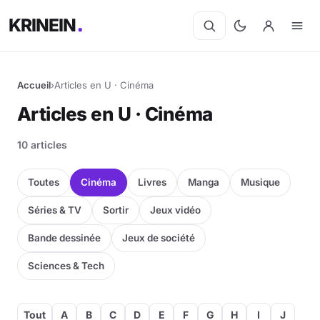
KRINEIN
Accueil
›
Articles en U · Cinéma
Articles en U · Cinéma
10 articles
Toutes
Cinéma
Livres
Manga
Musique
Séries & TV
Sortir
Jeux vidéo
Bande dessinée
Jeux de société
Sciences & Tech
Tout
A
B
C
D
E
F
G
H
I
J