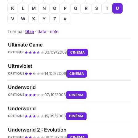
K
L
M
N
O
P
Q
R
S
T
U
V
W
X
Y
Z
#
Trier par
titre
·
date
·
note
Ultimate Game
03/09/2009
CINÉMA
CRITIQUE
Ultraviolet
14/06/2006
CINÉMA
CRITIQUE
Underworld
07/10/2003
CINÉMA
CRITIQUE
Underworld
15/09/2003
CINÉMA
CRITIQUE
Underworld 2 : Evolution
08/03/2006
CINÉMA
CRITIQUE