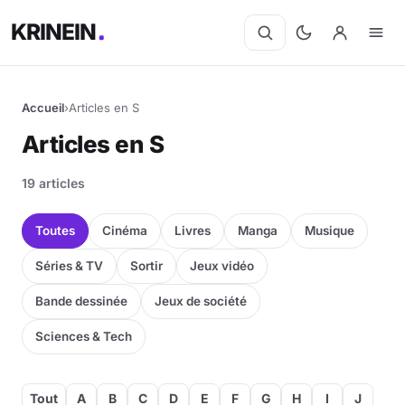
KRINEIN
Accueil
›
Articles en S
Cinéma
Articles en S
Séries
19 articles
Manga
Toutes
Cinéma
Livres
Manga
Musique
BD
Séries & TV
Sortir
Jeux vidéo
Bande dessinée
Jeux de société
Livres
Sciences & Tech
Jeux vidéo
Jeux de société
Tout
A
B
C
D
E
F
G
H
I
J