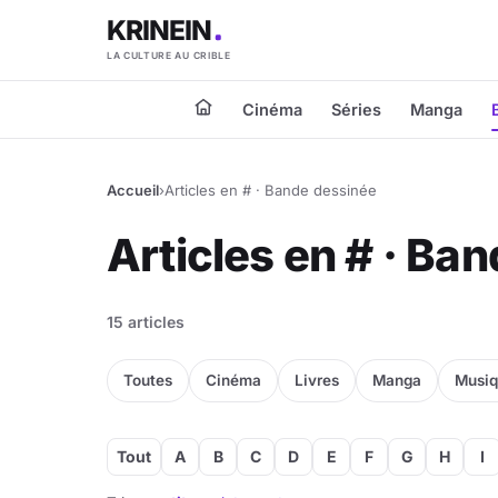
KRINEIN
LA CULTURE AU CRIBLE
Cinéma
Séries
Manga
Accueil
›
Articles en # · Bande dessinée
Articles en # · Ba
15 articles
Toutes
Cinéma
Livres
Manga
Musi
Tout
A
B
C
D
E
F
G
H
I