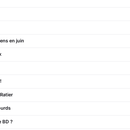
ens en juin
x
!
Ratier
ourds
e BD ?