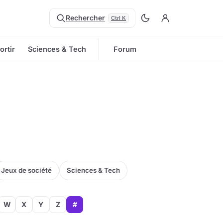
Rechercher
Ctrl K
ortir
Sciences & Tech
Forum
Jeux de société
Sciences & Tech
W
X
Y
Z
#