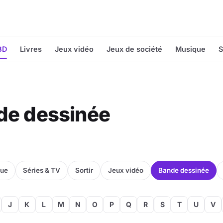
BD
Livres
Jeux vidéo
Jeux de société
Musique
S
nde dessinée
que
Séries & TV
Sortir
Jeux vidéo
Bande dessinée
J
K
L
M
N
O
P
Q
R
S
T
U
V