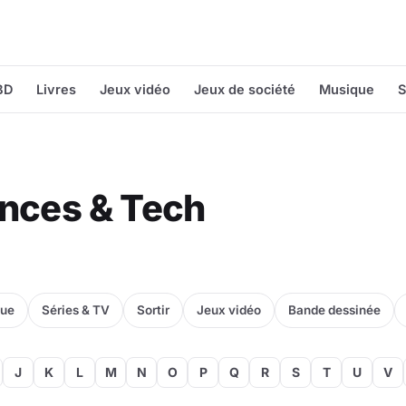
BD
Livres
Jeux vidéo
Jeux de société
Musique
S
iences & Tech
que
Séries & TV
Sortir
Jeux vidéo
Bande dessinée
J
K
L
M
N
O
P
Q
R
S
T
U
V