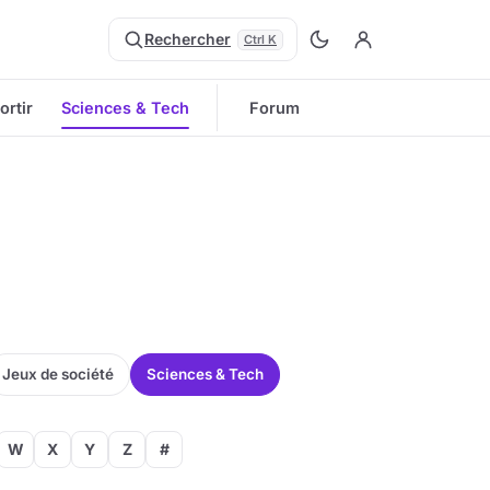
Rechercher
Ctrl K
ortir
Sciences & Tech
Forum
Jeux de société
Sciences & Tech
W
X
Y
Z
#