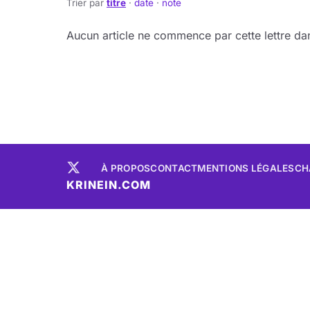
Trier par
titre
·
date
·
note
Aucun article ne commence par cette lettre dan
À PROPOS
CONTACT
MENTIONS LÉGALES
CH
KRINEIN.COM