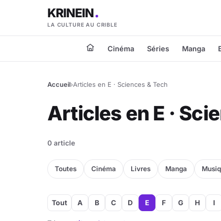
KRINEIN
LA CULTURE AU CRIBLE
Cinéma
Séries
Manga
Accueil
›
Articles en E · Sciences & Tech
Articles en E · Sc
0 article
Toutes
Cinéma
Livres
Manga
Musi
Tout
A
B
C
D
E
F
G
H
I