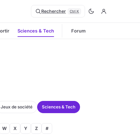
Rechercher
Ctrl K
ortir
Sciences & Tech
Forum
Jeux de société
Sciences & Tech
W
X
Y
Z
#