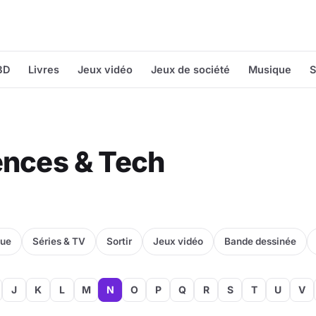
BD
Livres
Jeux vidéo
Jeux de société
Musique
S
iences & Tech
que
Séries & TV
Sortir
Jeux vidéo
Bande dessinée
J
K
L
M
N
O
P
Q
R
S
T
U
V