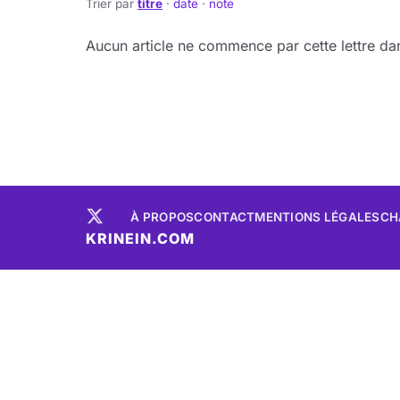
Trier par
titre
·
date
·
note
Aucun article ne commence par cette lettre dan
À PROPOS
CONTACT
MENTIONS LÉGALES
CH
KRINEIN.COM