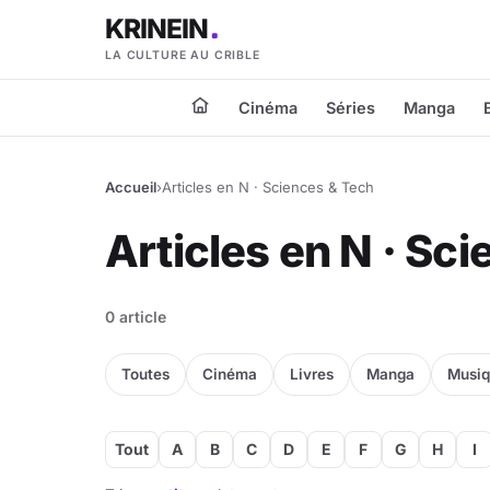
KRINEIN
LA CULTURE AU CRIBLE
Cinéma
Séries
Manga
Accueil
›
Articles en N · Sciences & Tech
Articles en N · Sc
0 article
Toutes
Cinéma
Livres
Manga
Musi
Tout
A
B
C
D
E
F
G
H
I